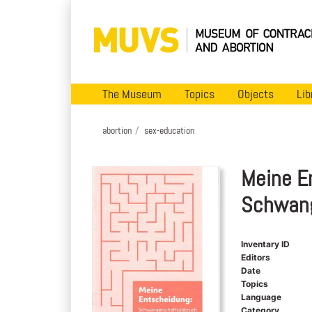
The Museum
Topics
Objects
Lib
abortion
sex-education
Meine E
Schwang
Inventary ID
Editors
Date
Topics
Language
Category