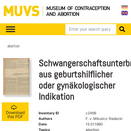
abortion
Schwangerschaftsunterb
aus geburtshilflicher
oder gynäkologischer
Indikation
Download
Inventary ID
c2466
this PDF
Authors
F. v. Mikulicz-Radecki
Date
15.01.1960
Topics
abortion