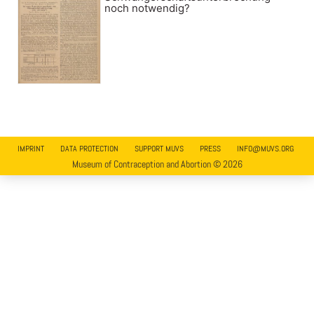
noch notwendig?
IMPRINT
DATA PROTECTION
SUPPORT MUVS
PRESS
INFO@MUVS.ORG
Museum of Contraception and Abortion © 2026