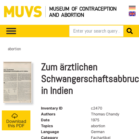
abortion
Zum ärztlichen
Schwangerschaftsabbru
in Indien
Inventary ID
c2470
Authors
Thomas Chandy
Date
1975
Download
this PDF
Topics
abortion
Language
German
Category
Fachartikel