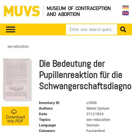
sex-education
Die Bedeutung der
Pupillenreaktion für die
Schwangerschaftsdiagno
Inventary ID
c2656
Authors
Walter Spitzer
Date
01.12.1934
Download
Topics
sex-education
this PDF
Language
German
Category
Fachartikel