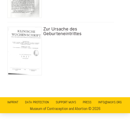
Zur Ursache des
Geburteneintrittes
IMPRINT
DATA PROTECTION
SUPPORT MUVS
PRESS
INFO@MUVS.ORG
Museum of Contraception and Abortion © 2026