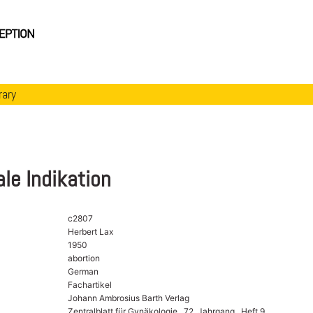
rary
ale Indikation
c2807
Herbert Lax
1950
abortion
German
Fachartikel
Johann Ambrosius Barth Verlag
Zentralblatt für Gynäkologie , 72. Jahrgang , Heft 9