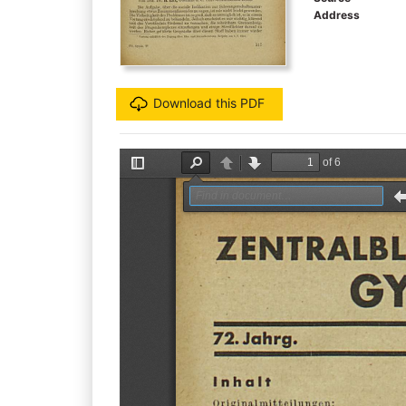
Address
Download this PDF