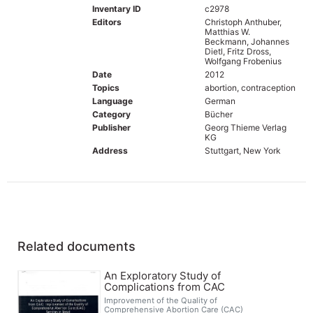
Inventary ID
c2978
Editors
Christoph Anthuber,
Matthias W.
Beckmann, Johannes
Dietl, Fritz Dross,
Wolfgang Frobenius
Date
2012
Topics
abortion, contraception
Language
German
Category
Bücher
Publisher
Georg Thieme Verlag
KG
Address
Stuttgart, New York
Related documents
An Exploratory Study of
Complications from CAC
Improvement of the Quality of
Comprehensive Abortion Care (CAC)