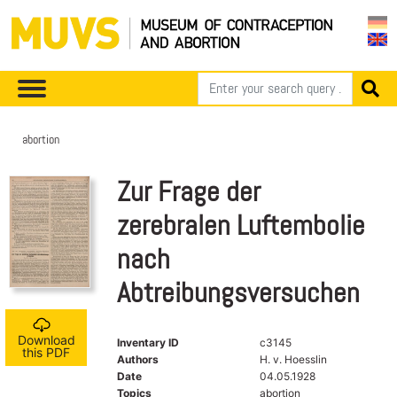
abortion
Zur Frage der
zerebralen Luftembolie
nach
Abtreibungsversuchen
Download
Inventary ID
c3145
this PDF
Authors
H. v. Hoesslin
Date
04.05.1928
Topics
abortion