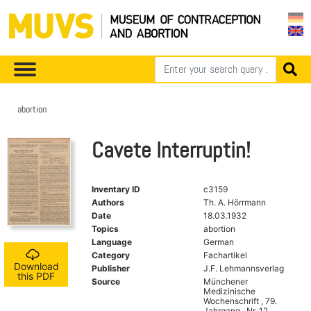
abortion
Cavete Interruptin!
Inventary ID
c3159
Authors
Th. A. Hörrmann
Date
18.03.1932
Topics
abortion
Language
German
Category
Fachartikel
Download
Publisher
J.F. Lehmannsverlag
this PDF
Source
Münchener
Medizinische
Wochenschrift , 79.
Jahrgang , Nr. 12