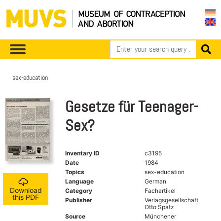
sex-education
Gesetze für Teenager-
Sex?
Inventary ID
c3195
Date
1984
Topics
sex-education
Language
German
Download
Category
Fachartikel
this PDF
Publisher
Verlagsgesellschaft
Otto Spatz
Source
Münchener