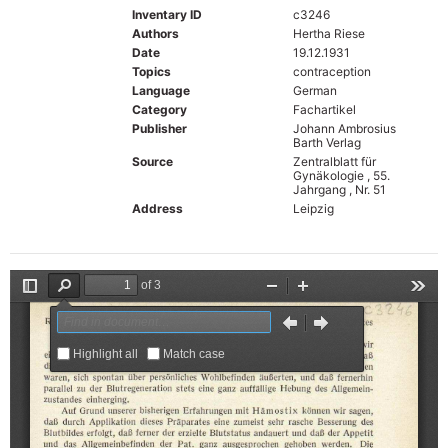
Inventary ID
c3246
Authors
Hertha Riese
Date
19.12.1931
Topics
contraception
Language
German
Category
Fachartikel
Publisher
Johann Ambrosius
Barth Verlag
Source
Zentralblatt für
Gynäkologie , 55.
Jahrgang , Nr. 51
Address
Leipzig