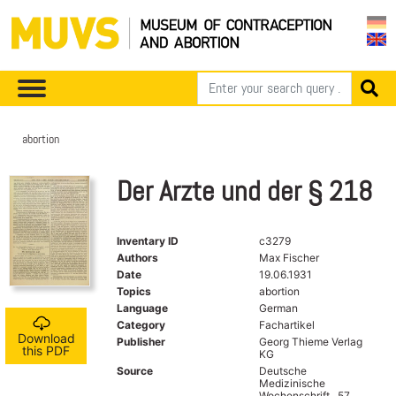
abortion
Der Arzte und der § 218
Inventary ID
c3279
Authors
Max Fischer
Date
19.06.1931
Topics
abortion
Language
German
Category
Fachartikel
Download
Publisher
Georg Thieme Verlag
this PDF
KG
Source
Deutsche
Medizinische
Wochenschrift , 57.