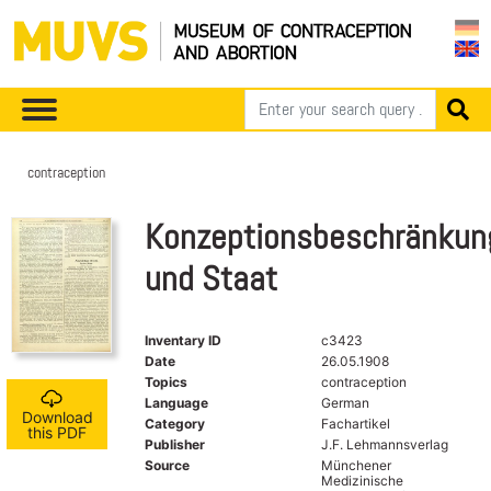
contraception
Konzeptionsbeschränkun
und Staat
Inventary ID
c3423
Date
26.05.1908
Topics
contraception
Language
German
Download
Category
Fachartikel
this PDF
Publisher
J.F. Lehmannsverlag
Source
Münchener
Medizinische