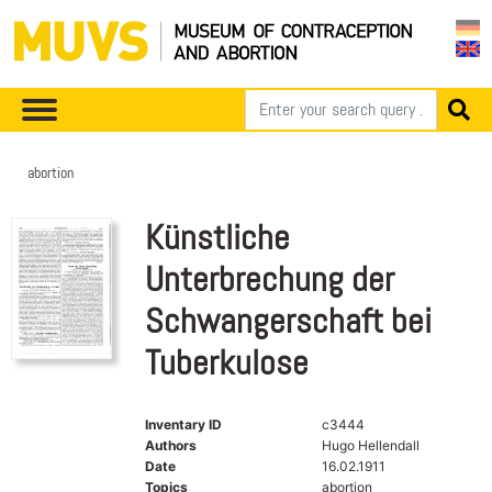
abortion
Künstliche
Unterbrechung der
Schwangerschaft bei
Tuberkulose
Inventary ID
c3444
Authors
Hugo Hellendall
Date
16.02.1911
Topics
abortion