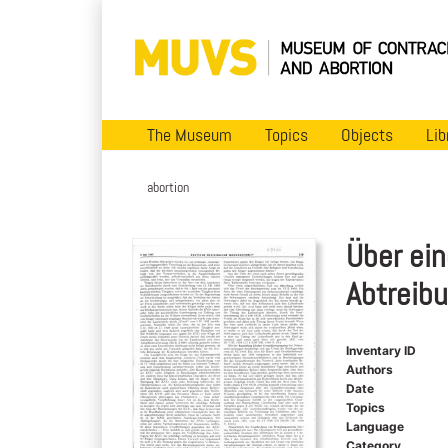
The Museum
Topics
Objects
Lib
abortion
Über ei
Abtreib
Inventary ID
Authors
Date
Topics
Language
Category