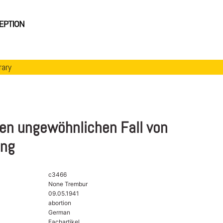
rary
nen ungewöhnlichen Fall von
ung
c3466
None Trembur
09.05.1941
abortion
German
Fachartikel