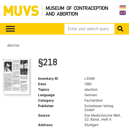
abortion
§218
Inventary ID
c3566
Date
1981
Topics
abortion
Language
German
Category
Fachartikel
Publisher
Schattauer Verlag
GmbH
Source
Die Medizinische Welt ,
32. Band , Heft 4
Address
Stuttgart