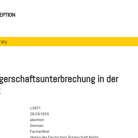
rary
erschaftsunterbrechung in der
z
c3671
28.09.1935
abortion
German
Fachartikel
Verlag der Deutschen Ärzteschaft Berlin