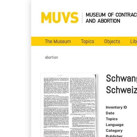
The Museum
Topics
Objects
Lib
abortion
Schwang
Schwei
Inventary ID
Date
Topics
Language
Category
Publisher