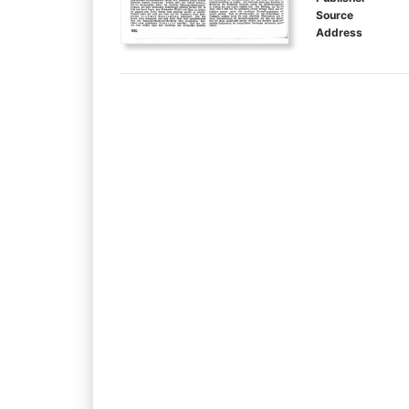
Source
Address