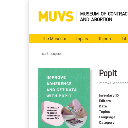
The Museum
Topics
Objects
Lib
contraception
Popit
Improve. Adherence
Inventary ID
Editors
Date
Topics
Language
Category