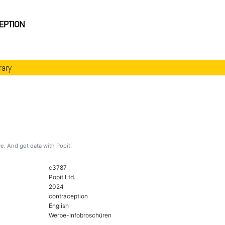
rary
. And get data with Popit.
c3787
Popit Ltd.
2024
contraception
English
Werbe-Infobroschüren