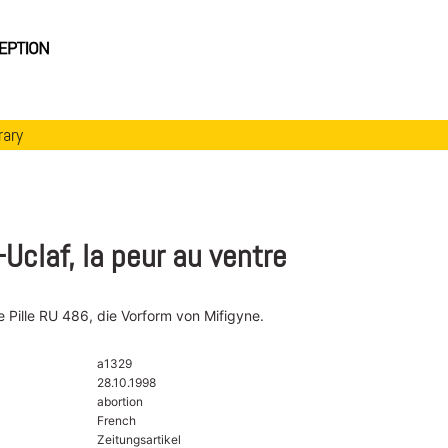
rary
Uclaf, la peur au ventre
ie Pille RU 486, die Vorform von Mifigyne.
a1329
28.10.1998
abortion
French
Zeitungsartikel