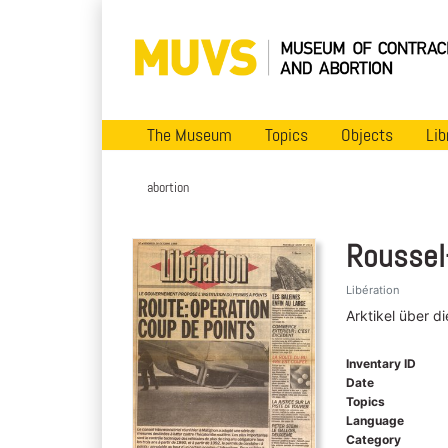
The Museum
Topics
Objects
Lib
abortion
Roussel-
Libération
Arktikel über d
Inventary ID
Date
Topics
Language
Category