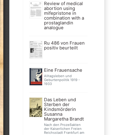
Review of medical
abortion using
mifepristone in
combination with a
prostaglandin
analogue
Ru 486 von Frauen
positiv beurteilt
Eine Frauensache
Alltagsleben und
Geburtenpolitik 1919 -
1933
Das Leben und
Sterben der
Kindsmörderin
Susanna
Margaretha Brandt
Nach den Prozeßakten
der Kaiserlichen Freien
Reichsstadt Frankfurt am