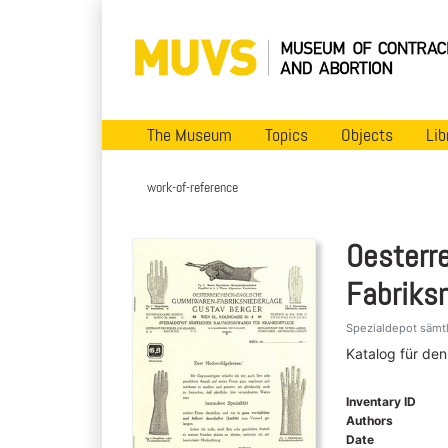
The Museum
Topics
Objects
Lib
work-of-reference
Oesterr
Fabriks
Spezialdepot sämt
Katalog für de
Inventary ID
Authors
Date