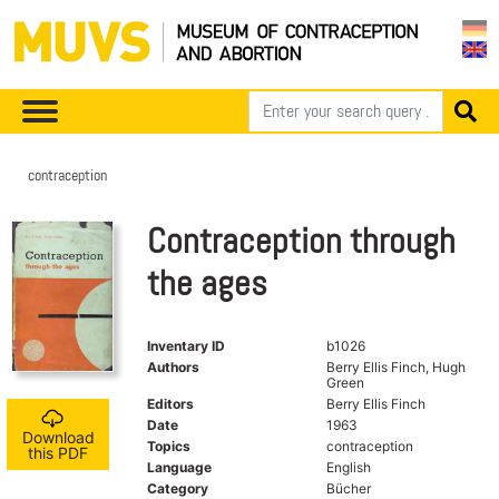
contraception
Contraception through
the ages
Inventary ID
b1026
Authors
Berry Ellis Finch, Hugh
Green
Editors
Berry Ellis Finch
Date
1963
Download
Topics
contraception
this PDF
Language
English
Category
Bücher