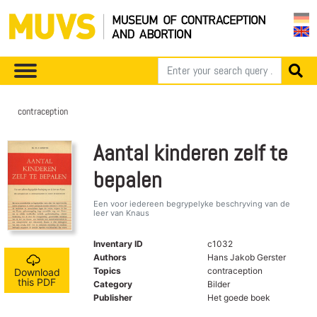
contraception
Aantal kinderen zelf te
bepalen
Een voor iedereen begrypelyke beschryving van de
leer van Knaus
Inventary ID
c1032
Authors
Hans Jakob Gerster
Topics
contraception
Download
this PDF
Category
Bilder
Publisher
Het goede boek