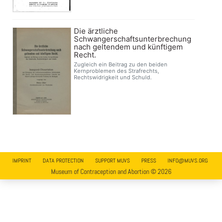
Die ärztliche
Schwangerschaftsunterbrechung
nach geltendem und künftigem
Recht.
Zugleich ein Beitrag zu den beiden
Kernproblemen des Strafrechts,
Rechtswidrigkeit und Schuld.
IMPRINT
DATA PROTECTION
SUPPORT MUVS
PRESS
INFO@MUVS.ORG
Museum of Contraception and Abortion © 2026