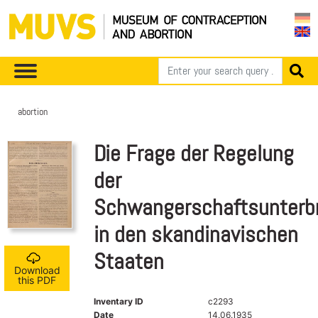
abortion
Die Frage der Regelung
der
Schwangerschaftsunterb
in den skandinavischen
Staaten
Download
this PDF
Inventary ID
c2293
Date
14.06.1935