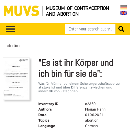
abortion
"Es ist ihr Körper und
ich bin für sie da":
Was für Männer bei einem Schwangerschaftsabbruch
at stake ist und über Differenzen zwischen und
innerhalb von Kategorien
Inventary ID
c2360
Authors
Florian Hahn
Date
01.06.2021
Topics
abortion
Language
German