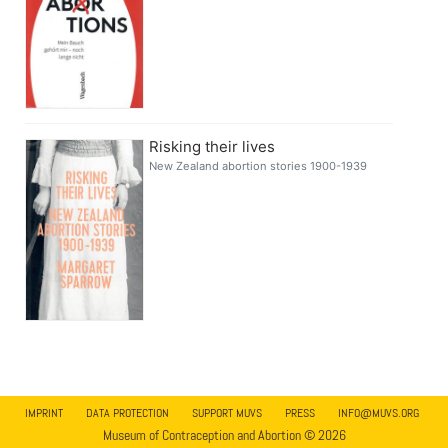
Risking their lives
New Zealand abortion stories 1900-1939
IMPRINT
DATA PROTECTION
SUPPORT MUVS
PRESS
INFO@MUVS.ORG
Museum of Contraception and Abortion © 2026