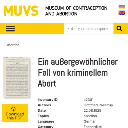
abortion
Ein außergewöhnlicher
Fall von kriminellem
Abort
Inventary ID
c2381
Authors
Gottfried Raestrup
Date
22.08.1925
Download
Topics
abortion
this PDF
Language
German
Category
Fachartikel