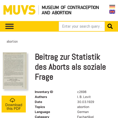
abortion
Beitrag zur Statistik
des Aborts als soziale
Frage
Inventary ID
c2698
Authors
I. B. Levit
Date
30.03.1929
Download
Topics
abortion
this PDF
Language
German
Category
Fachartikel