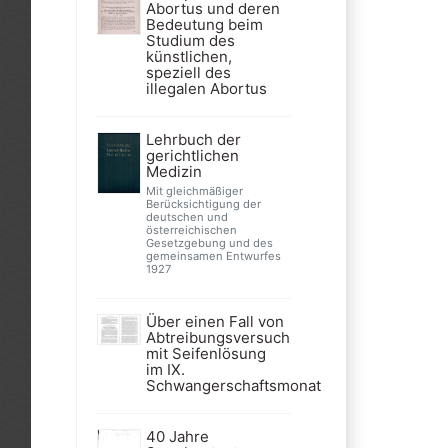
Abortus und deren
Bedeutung beim
Studium des
künstlichen,
speziell des
illegalen Abortus
Lehrbuch der
gerichtlichen
Medizin
Mit gleichmäßiger
Berücksichtigung der
deutschen und
österreichischen
Gesetzgebung und des
gemeinsamen Entwurfes
1927
Über einen Fall von
Abtreibungsversuch
mit Seifenlösung
im IX.
Schwangerschaftsmonat
40 Jahre