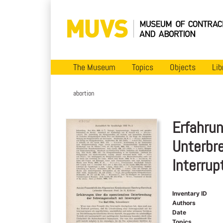
The Museum
Topics
Objects
Lib
abortion
Erfahrun
Unterbr
Interrup
Inventary ID
Authors
Date
Topics