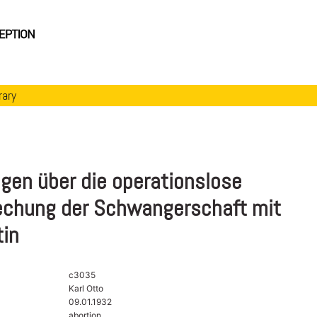
rary
gen über die operationslose
echung der Schwangerschaft mit
tin
c3035
Karl Otto
09.01.1932
abortion