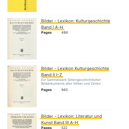
Bilder - Lexikon: Kulturgeschichte
Band I A-H
Pages
484
Bilder - Lexikon Kulturgeschichte
Band II I-Z
Ein Sammelwerk Sittengeschichtlicher
Bilddokumente aller Völker und Zeiten
Pages
940
Bilder - Lexikon: Literatur und
Kunst Band III A-H
Pages
522