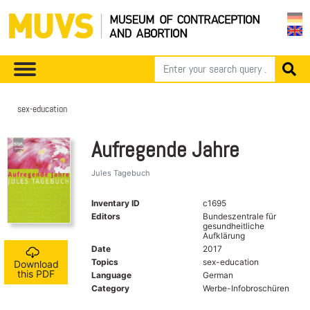
sex-education
Aufregende Jahre
Jules Tagebuch
Inventary ID
c1695
Editors
Bundeszentrale für
gesundheitliche
Aufklärung
Date
2017
Topics
sex-education
Download
this PDF
Language
German
Category
Werbe-Infobroschüren