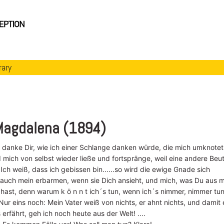
rary
 Magdalena (1894)
h danke Dir, wie ich einer Schlange danken würde, die mich umknotet
 mich von selbst wieder ließe und fortspränge, weil eine andere Beu
. Ich weiß, dass ich gebissen bin......so wird die ewige Gnade sich
t auch mein erbarmen, wenn sie Dich ansieht, und mich, was Du aus m
hast, denn warum k ö n n t ich´s tun, wenn ich´s nimmer, nimmer tu
? Nur eins noch: Mein Vater weiß von nichts, er ahnt nichts, und damit 
 erfährt, geh ich noch heute aus der Welt! ....