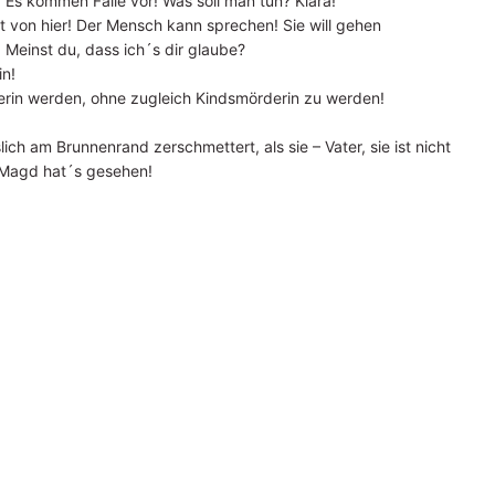
 Es kommen Fälle vor! Was soll man tun? Klara!
rt von hier! Der Mensch kann sprechen! Sie will gehen
 Meinst du, dass ich´s dir glaube?
in!
erin werden, ohne zugleich Kindsmörderin zu werden!
ich am Brunnenrand zerschmettert, als sie – Vater, sie ist nicht
e Magd hat´s gesehen!