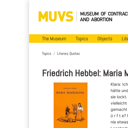
The Museum
Topics
Objects
Lib
Topics
Literary Quotes
Friedrich Hebbel: Maria
Klara: Ic
hätte und
sie lockt
vielleich
gemacht 
ü r f t e
nie etwas