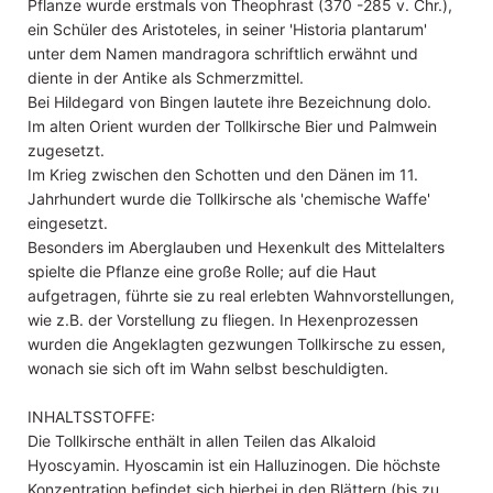
Pflanze wurde erstmals von Theophrast (370 -285 v. Chr.),
ein Schüler des Aristoteles, in seiner 'Historia plantarum'
unter dem Namen mandragora schriftlich erwähnt und
diente in der Antike als Schmerzmittel.
Bei Hildegard von Bingen lautete ihre Bezeichnung dolo.
Im alten Orient wurden der Tollkirsche Bier und Palmwein
zugesetzt.
Im Krieg zwischen den Schotten und den Dänen im 11.
Jahrhundert wurde die Tollkirsche als 'chemische Waffe'
eingesetzt.
Besonders im Aberglauben und Hexenkult des Mittelalters
spielte die Pflanze eine große Rolle; auf die Haut
aufgetragen, führte sie zu real erlebten Wahnvorstellungen,
wie z.B. der Vorstellung zu fliegen. In Hexenprozessen
wurden die Angeklagten gezwungen Tollkirsche zu essen,
wonach sie sich oft im Wahn selbst beschuldigten.
INHALTSSTOFFE:
Die Tollkirsche enthält in allen Teilen das Alkaloid
Hyoscyamin. Hyoscamin ist ein Halluzinogen. Die höchste
Konzentration befindet sich hierbei in den Blättern (bis zu